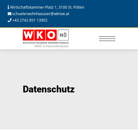
Wirtschaftskammer-Platz 1, 3100 St. Pölten
schuelerwohnhaeuser@wknoe.at
+43 2742 851 13902
Datenschutz