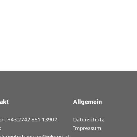
akt
Allgemein
on: +43 2742 851 13902
Datenschutz
:
Impressum
elerwohnhaeuser@wknoe.at