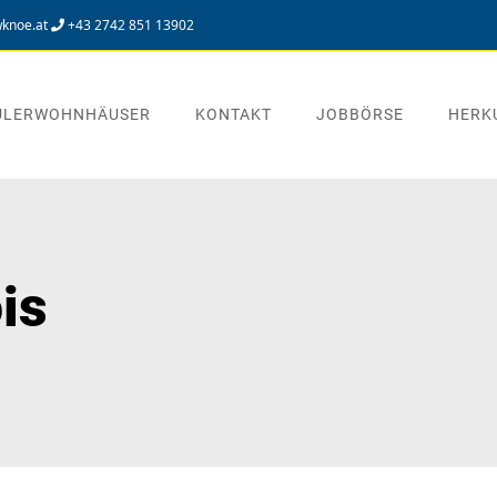
knoe.at
+43 2742 851 13902
ÜLERWOHNHÄUSER
KONTAKT
JOBBÖRSE
HERK
is