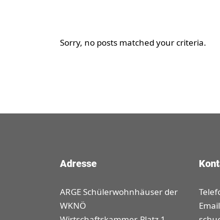
Sorry, no posts matched your criteria.
Adresse
Kont
ARGE Schülerwohnhäuser der
Telef
WKNÖ
Email
Wirtschaftskammer-Platz 1
schu