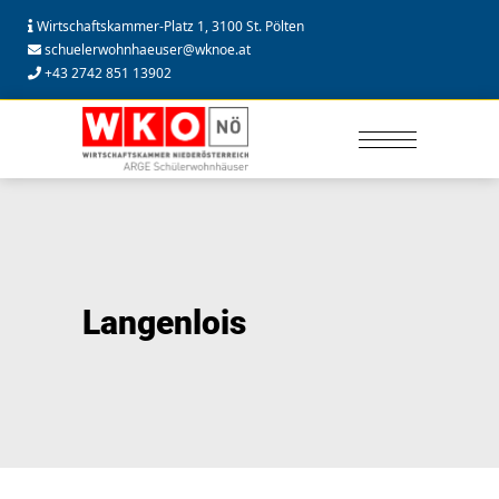
Wirtschaftskammer-Platz 1, 3100 St. Pölten
schuelerwohnhaeuser@wknoe.at
+43 2742 851 13902
Langenlois