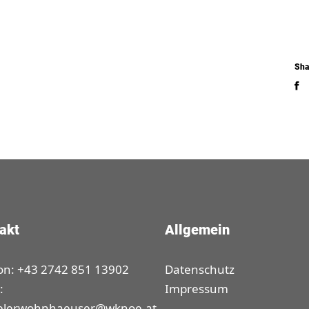
Sha
akt
Allgemein
on: +43 2742 851 13902
Datenschutz
:
Impressum
elerwohnhaeuser@wknoe.at