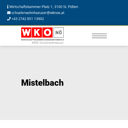
Wirtschaftskammer-Platz 1, 3100 St. Pölten
schuelerwohnhaeuser@wknoe.at
+43 2742 851 13902
Mistelbach